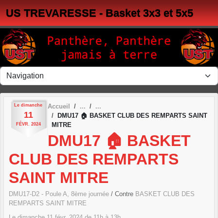
Panneau de gestion des cookies
US TREVARESSE - Basket 3x3 et 5x5
Le
dimanche
Accueil
11
DMU17 🏠 BASKET CLUB DES REMPARTS SAINT
MITRE
FÉVR.
2024
DMU17 🏠 BASKET
CLUB DES REMPARTS
SAINT MITRE
DMU17-D2 - Poule A, 8ème journée
/ Contre
BASKET CLUB DES
REMPARTS SAINT MITRE
Le
dimanche
11
févr.
2024
de 11h à 13h