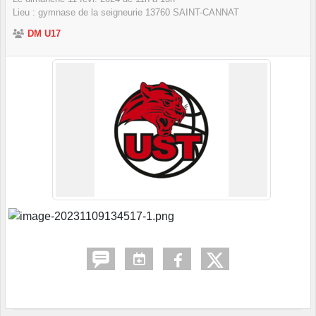
Lieu :
gymnase de la seigneurie
13760
SAINT-CANNAT
DM U17