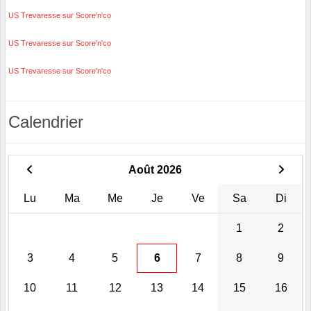
US Trevaresse sur Score'n'co
US Trevaresse sur Score'n'co
US Trevaresse sur Score'n'co
Calendrier
Août 2026
Lu
Ma
Me
Je
Ve
Sa
Di
1
2
3
4
5
6
7
8
9
10
11
12
13
14
15
16