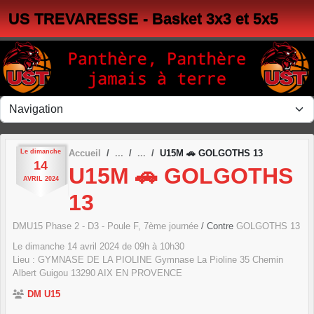
Panneau de gestion des cookies
US TREVARESSE - Basket 3x3 et 5x5
Le
dimanche
Accueil
U15M 🚗 GOLGOTHS 13
14
U15M 🚗 GOLGOTHS
AVRIL
2024
13
DMU15 Phase 2 - D3 - Poule F, 7ème journée
/ Contre
GOLGOTHS 13
Le
dimanche
14
avril
2024
de 09h à 10h30
Lieu :
GYMNASE DE LA PIOLINE Gymnase La Pioline 35 Chemin
Albert Guigou
13290
AIX EN PROVENCE
DM U15