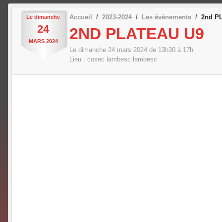
Accueil
2023-2024
Les évènements
2nd P
Le
dimanche
24
2ND PLATEAU U9
MARS
2024
Le
dimanche
24
mars
2024
de 13h30 à 17h
Lieu :
cosec lambesc
lambesc