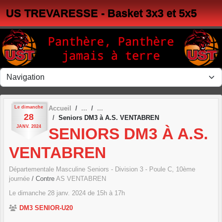
Panneau de gestion des cookies
US TREVARESSE - Basket 3x3 et 5x5
Le
dimanche
Accueil
28
Seniors DM3 à A.S. VENTABREN
JANV.
2024
SENIORS DM3 À A.S.
VENTABREN
Départementale Masculine Seniors - Division 3 - Poule C, 10ème
journée
/ Contre
AS VENTABREN
Le
dimanche
28
janv.
2024
de 15h à 17h
DM3 SENIOR-U20