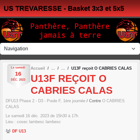
Panneau de gestion des cookies
US TREVARESSE - Basket 3x3 et 5x5
Le
samedi
Accueil
U13F reçoit O CABRIES CALAS
16
U13F REÇOIT O
DÉC.
2023
CABRIES CALAS
DFU13 Phase 2 - D3 - Poule F, 1ère journée
/ Contre
O CABRIES
CALAS
Le
samedi
16
déc.
2023
de 15h30 à 17h
Lieu :
cosec lambesc
lambesc
DF U13