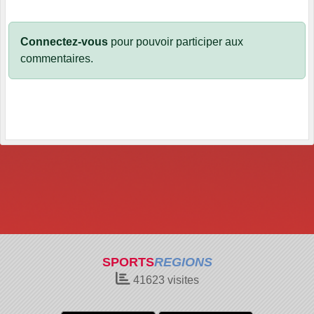
Connectez-vous
pour pouvoir participer aux
commentaires.
SPORTS
REGIONS
41623
visites