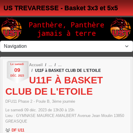
Panneau de gestion des cookies
US TREVARESSE - Basket 3x3 et 5x5
Le
samedi
Accueil
09
U11F à BASKET CLUB DE L'ETOILE
DÉC.
2023
U11F À BASKET
CLUB DE L'ETOILE
DFU11 Phase 2 - Poule B, 3ème journée
Le
samedi
09
déc.
2023
de 13h30 à 15h
Lieu :
GYMNASE MAURICE AMALBERT Avenue Jean Moulin
13850
GREASQUE
DF U11