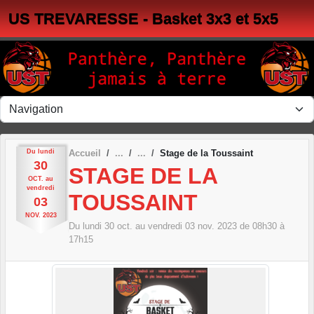
Panneau de gestion des cookies
US TREVARESSE - Basket 3x3 et 5x5
Du
lundi
Accueil
Stage de la Toussaint
30
STAGE DE LA
OCT.
au
vendredi
TOUSSAINT
03
NOV.
2023
Du
lundi
30
oct.
au
vendredi
03
nov.
2023
de 08h30 à
17h15