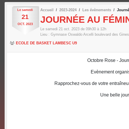
Accueil
2023-2024
Les évènements
Journé
Le
samedi
21
JOURNÉE AU FÉMIN
OCT.
2023
Le
samedi
21
oct.
2023
de 09h30 à 12h
Lieu :
Gymnase Oswaldo Arcelli boulevard des Gines
ECOLE DE BASKET LAMBESC U9
Octobre Rose - Jour
Evènement organisé 
Rapprochez-vous de votre entraîneur 
Une belle jou