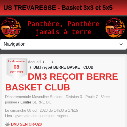
Panneau de gestion des cookies
US TREVARESSE - Basket 3x3 et 5x5
Le
dimanche
Accueil
08
DM3 reçoit BERRE BASKET CLUB
OCT.
2023
DM3 REÇOIT BERRE
BASKET CLUB
Départementale Masculine Seniors - Division 3 - Poule C, 3ème
journée
/ Contre
BERRE BC
Le
dimanche
08
oct.
2023
de 14h30 à 17h15
Lieu :
gymnase des guarrigues
rognes
DM3 SENIOR-U20