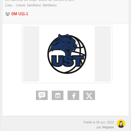
Lieu :
cosec lambesc
lambesc
DM U11-1
Publié le
05 oct. 2023
par
Virginie