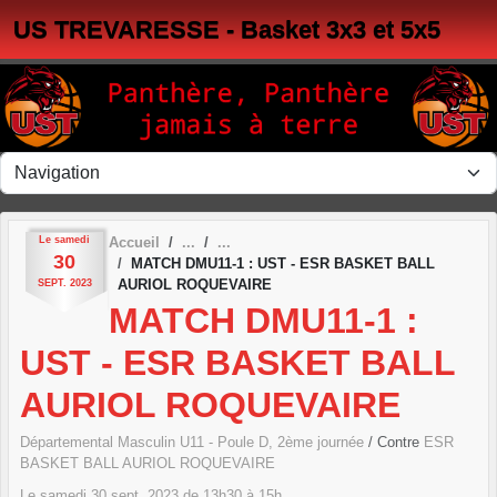
Panneau de gestion des cookies
US TREVARESSE - Basket 3x3 et 5x5
Le
samedi
Accueil
30
MATCH DMU11-1 : UST - ESR BASKET BALL
AURIOL ROQUEVAIRE
SEPT.
2023
MATCH DMU11-1 :
UST - ESR BASKET BALL
AURIOL ROQUEVAIRE
Départemental Masculin U11 - Poule D, 2ème journée
/ Contre
ESR
BASKET BALL AURIOL ROQUEVAIRE
Le
samedi
30
sept.
2023
de 13h30 à 15h