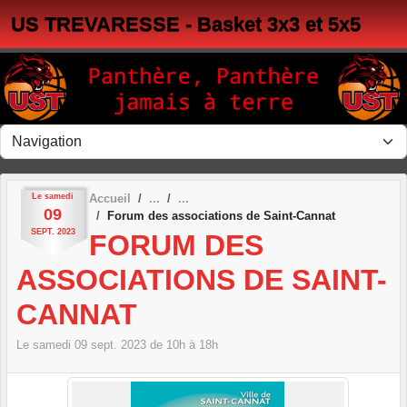
Panneau de gestion des cookies
US TREVARESSE - Basket 3x3 et 5x5
Le
samedi
Accueil
09
Forum des associations de Saint-Cannat
SEPT.
2023
FORUM DES
ASSOCIATIONS DE SAINT-
CANNAT
Le
samedi
09
sept.
2023
de 10h à 18h